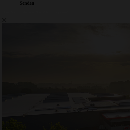
Metalwire und DR Baling werden
ACCENT
Metalwire und DR Baling gehen gemeinsam unter einem Namen weiter:
ACCENT. Dieselbe vertraute Qualität, dieselben Spezialisten und derselbe
Service — jetzt unter einer starken Marke. Haben Sie Fragen oder wünschen Sie
ein Angebot? Wir sind für Sie da.
Angebot anfragen