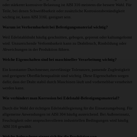
oder stärkerer korrosiver Belastung ist AISI 316 meistens die bessere Wahl. Für
Teile, bei denen Schweißbarkeit oder zusätzliche Korrosionsbeständigkeit
wichtig ist, kann AISI 316L geeignet sein.
Warum ist Verformbarkeit bei Befestigungsmaterial wichtig?
Weil Edelstahldraht häufig geschnitten, gebogen, gepresst oder kaltumgeformt
wird. Unzureichende Verformbarkeit kann zu Drahtbruch, Rissbildung oder
Abweichungen in der Produktion führen.
Welche Eigenschaften sind bei maschineller Verarbeitung wichtig?
Ein konstanter Durchmesser, zuverlässige Toleranzen, passende Zugfestigkeit
und geeignete Oberflächenqualität sind wichtig. Diese Eigenschaften sorgen
dafür, dass der Draht stabil durch Maschinen läuft und vorhersehbar verarbeitet
werden kann.
Wie verhindert man Korrosion bei Edelstahl-Befestigungsmaterial?
Durch die Wahl der richtigen Edelstahllegierung für die Einsatzumgebung. Für
allgemeine Anwendungen ist AISI 304 häufig ausreichend. Bei Außeneinsatz,
Feuchtigkeit oder anspruchsvolleren industriellen Bedingungen wird häufig
AISI 316 gewählt.
Welche Aufmachung eignet sich für die Produktion von