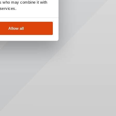
ers who may combine it with
 services.
Allow all