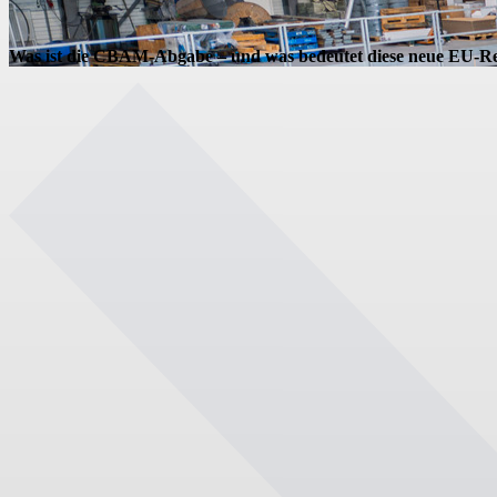
Was ist die CBAM-Abgabe – und was bedeutet diese neue EU-Reg