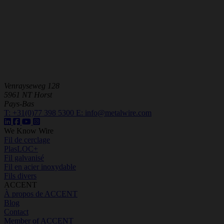
Venrayseweg 128
5961 NT Horst
Pays-Bas
T:
+31(0)77 398 5300
E:
info@metalwire.com
We Know Wire
Fil de cerclage
PlasLOC+
Fil galvanisé
Fil en acier inoxydable
Fils divers
ACCENT
À propos de ACCENT
Blog
Contact
Member of ACCENT