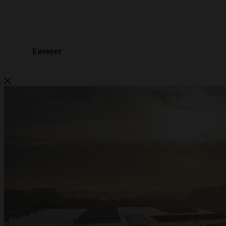
Metalwire et DR Baling deviennent
ACCENT
Metalwire et DR Baling poursuivent ensemble sous un seul nom : ACCENT. La
même qualité de confiance, les mêmes spécialistes et le même service —
désormais sous une marque forte. Vous avez des questions ou souhaitez un devis
? Nous sommes à votre disposition.