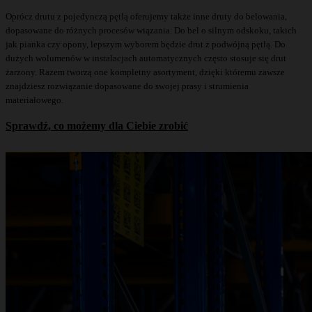
Oprócz drutu z pojedynczą pętlą oferujemy także inne druty do belowania,
dopasowane do różnych procesów wiązania. Do bel o silnym odskoku, takich
jak pianka czy opony, lepszym wyborem będzie drut z podwójną pętlą. Do
dużych wolumenów w instalacjach automatycznych często stosuje się drut
żarzony. Razem tworzą one kompletny asortyment, dzięki któremu zawsze
znajdziesz rozwiązanie dopasowane do swojej prasy i strumienia
materiałowego.
Sprawdź, co możemy dla Ciebie zrobić