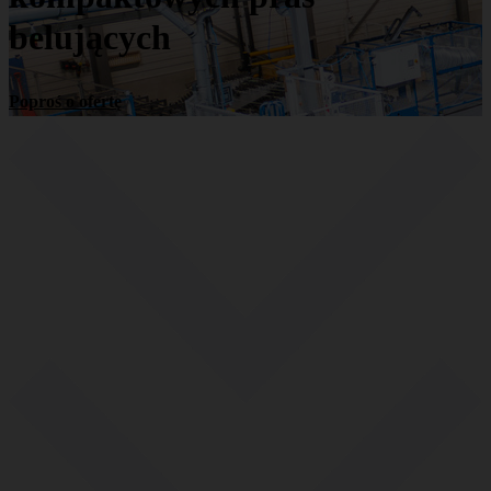
belujących
Poproś o ofertę