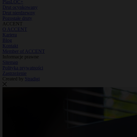
PlasLOC+
Drut ocynkowany
Drut nierdzewny
Pozostałe druty
ACCENT
O ACCENT
Kariera
Blog
Kontakt
Member of ACCENT
Informacje prawne
Sitemap
Polityka prywatności
Zastrzeżenie
Created by
Stradigi