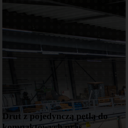
Drut z pojedynczą pętlą do
kompaktowych pras