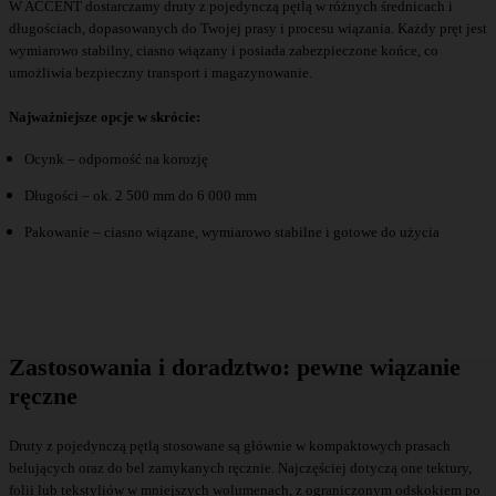
W ACCENT dostarczamy druty z pojedynczą pętlą w różnych średnicach i
długościach, dopasowanych do Twojej prasy i procesu wiązania. Każdy pręt jest
wymiarowo stabilny, ciasno wiązany i posiada zabezpieczone końce, co
umożliwia bezpieczny transport i magazynowanie.
Najważniejsze opcje w skrócie:
Ocynk – odporność na korozję
Długości – ok. 2 500 mm do 6 000 mm
Pakowanie – ciasno wiązane, wymiarowo stabilne i gotowe do użycia
Zastosowania i doradztwo: pewne wiązanie
ręczne
Druty z pojedynczą pętlą stosowane są głównie w kompaktowych prasach
belujących oraz do bel zamykanych ręcznie. Najczęściej dotyczą one tektury,
folii lub tekstyliów w mniejszych wolumenach, z ograniczonym odskokiem po