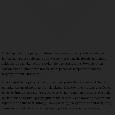
Druty z pojedynczą pętlą to stalowe pręty z zamocowaną pętlą na jednym
końcu. Sam proces belowania odbywa się w pełni mechanicznie, natomiast
zakładanie i zamykanie drutu wykonuje operator ręcznie. Powstaje w ten
sposób mocne i proste zamknięcie, które pozostaje bezpieczne podczas
magazynowania i transportu.
Drut z pojedynczą pętlą to praktyczne rozwiązanie dla bel o niewielkim lub
umiarkowanym odskoku, takich jak tektura, folia czy miękkie tekstylia. Dzięki
temu, że drut dostarczany jest w przyciętych na wymiar prętach z gotową pętlą,
operator może szybko i precyzyjnie zamykać bele. Ocynkowana powierzchnia
zapewnia odporność na korozję i czystą obsługę, co sprawia, że drut nadaje się
zarówno do środowisk recyklingowych, jak i zastosowań logistycznych.