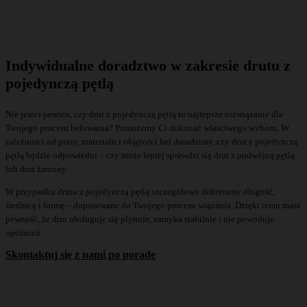
Indywidualne doradztwo w zakresie drutu z
pojedynczą pętlą
Nie jesteś pewien, czy drut z pojedynczą pętlą to najlepsze rozwiązanie dla
Twojego procesu belowania? Pomożemy Ci dokonać właściwego wyboru. W
zależności od prasy, materiału i objętości bel doradzimy, czy drut z pojedynczą
pętlą będzie odpowiedni – czy może lepiej sprawdzi się drut z podwójną pętlą
lub drut żarzony.
W przypadku drutu z pojedynczą pętlą szczegółowo dobieramy długość,
średnicę i formę – dopasowane do Twojego procesu wiązania. Dzięki temu masz
pewność, że drut obsługuje się płynnie, zamyka stabilnie i nie powoduje
opóźnień.
Skontaktuj się z nami po poradę