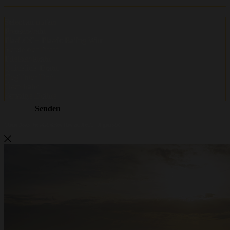
Metalwire und DR Baling werden
ACCENT