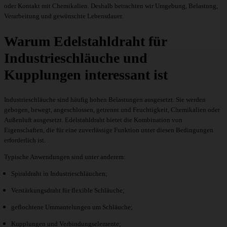
oder Kontakt mit Chemikalien. Deshalb betrachten wir Umgebung, Belastung,
Verarbeitung und gewünschte Lebensdauer.
Warum Edelstahldraht für
Industrieschläuche und
Kupplungen interessant ist
Industrieschläuche sind häufig hohen Belastungen ausgesetzt. Sie werden
gebogen, bewegt, angeschlossen, getrennt und Feuchtigkeit, Chemikalien oder
Außenluft ausgesetzt. Edelstahldraht bietet die Kombination von
Eigenschaften, die für eine zuverlässige Funktion unter diesen Bedingungen
erforderlich ist.
Typische Anwendungen sind unter anderem:
Spiraldraht in Industrieschläuchen;
Verstärkungsdraht für flexible Schläuche;
geflochtene Ummantelungen um Schläuche;
Kupplungen und Verbindungselemente;