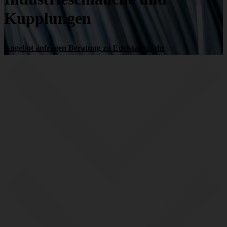
Kupplungen
Angebot anfragen
Beratung zu Edelstahldraht