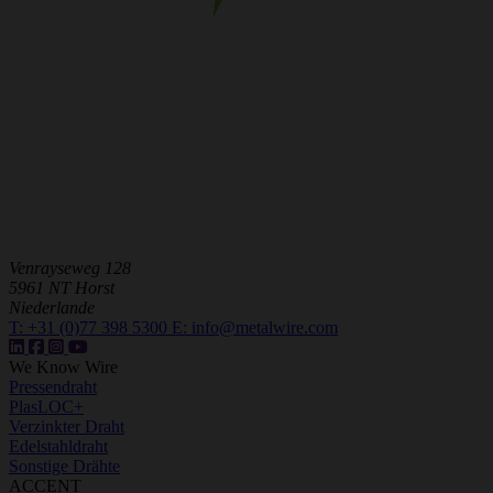
Venrayseweg 128
5961 NT Horst
Niederlande
T:
+31 (0)77 398 5300
E:
info@metalwire.com
We Know Wire
Pressendraht
PlasLOC+
Verzinkter Draht
Edelstahldraht
Sonstige Drähte
ACCENT