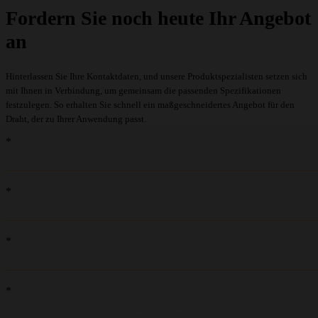
Fordern Sie noch heute Ihr Angebot
an
Hinterlassen Sie Ihre Kontaktdaten, und unsere Produktspezialisten setzen sich
mit Ihnen in Verbindung, um gemeinsam die passenden Spezifikationen
festzulegen. So erhalten Sie schnell ein maßgeschneidertes Angebot für den
Draht, der zu Ihrer Anwendung passt.
recaptcha::recaptcha.recaptcha_v3_error_message