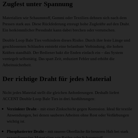
Zugfest unter Spannung
Materialien wie Schaumstoff, Gummi oder Textilien dehnen sich nach dem
Pressen stark aus. Diese Rückfederung erzeugt hohe Zugkräfte auf den Draht.
Ein herkömmlicher Pressdraht kann dabei brechen oder verrutschen.
Double Loop Bale Ties verhindern dieses Risiko. Durch ihre feste Länge und
geschlossenen Schlaufen entsteht eine belastbare Verbindung, die hohen
Kräften standhält. Der Bediener hakt die Enden einfach ein – das System
verriegelt selbsttätig. Das spart Zeit, reduziert Fehler und erhöht die
Arbeitssicherheit.
Der richtige Draht für jedes Material
Nicht jedes Material stellt die gleichen Anforderungen. Deshalb liefert
ACCENT Double Loop Bale Ties in drei Ausführungen:
Verzinkter Draht
– mit einer Zinkschicht gegen Korrosion. Ideal für textile
Anwendungen, bei denen sauberes Arbeiten ohne Rost oder Verfärbungen
wichtig ist.
Phosphatierter Draht
– mit rauerer Oberfläche für besseren Halt bei stark
expandierenden Materialien wie Reifen oder Schaumstoff.