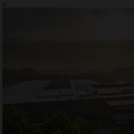
Metalwire und DR Baling werden
ACCENT
Metalwire und DR Baling gehen gemeinsam unter einem Namen weiter:
ACCENT. Dieselbe vertraute Qualität, dieselben Spezialisten und derselbe
Service — jetzt unter einer starken Marke. Haben Sie Fragen oder wünschen Sie
ein Angebot? Wir sind für Sie da.
Angebot anfragen