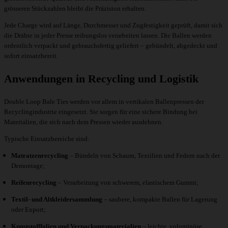
grösseren Stückzahlen bleibt die Präzision erhalten.
Jede Charge wird auf Länge, Durchmesser und Zugfestigkeit geprüft, damit sich
die Drähte in jeder Presse reibungslos verarbeiten lassen. Die Ballen werden
ordentlich verpackt und gebrauchsfertig geliefert – gebündelt, abgedeckt und
sofort einsatzbereit.
Anwendungen in Recycling und Logistik
Double Loop Bale Ties werden vor allem in vertikalen Ballenpressen der
Recyclingindustrie eingesetzt. Sie sorgen für eine sichere Bindung bei
Materialien, die sich nach dem Pressen wieder ausdehnen.
Typische Einsatzbereiche sind:
Matratzenrecycling
– Bündeln von Schaum, Textilien und Federn nach der
Demontage;
Reifenrecycling
– Verarbeitung von schwerem, elastischem Gummi;
Textil- und Altkleidersammlung
– saubere, kompakte Ballen für Lagerung
oder Export;
Kunststofffolien und Verpackungsmaterialien
– leichte, voluminöse