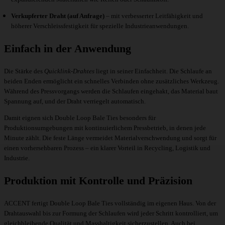
Verkupferter Draht (auf Anfrage)
– mit verbesserter Leitfähigkeit und
höherer Verschleissfestigkeit für spezielle Industrieanwendungen.
Einfach in der Anwendung
Die Stärke des
Quicklink-Drahtes
liegt in seiner Einfachheit. Die Schlaufe an
beiden Enden ermöglicht ein schnelles Verbinden ohne zusätzliches Werkzeug.
Während des Pressvorgangs werden die Schlaufen eingehakt, das Material baut
Spannung auf, und der Draht verriegelt automatisch.
Damit eignen sich Double Loop Bale Ties besonders für
Produktionsumgebungen mit kontinuierlichem Pressbetrieb, in denen jede
Minute zählt. Die feste Länge vermeidet Materialverschwendung und sorgt für
einen vorhersehbaren Prozess – ein klarer Vorteil in Recycling, Logistik und
Industrie.
Produktion mit Kontrolle und Präzision
ACCENT fertigt Double Loop Bale Ties vollständig im eigenen Haus. Von der
Drahtauswahl bis zur Formung der Schlaufen wird jeder Schritt kontrolliert, um
gleichbleibende Qualität und Masshaltigkeit sicherzustellen. Auch bei