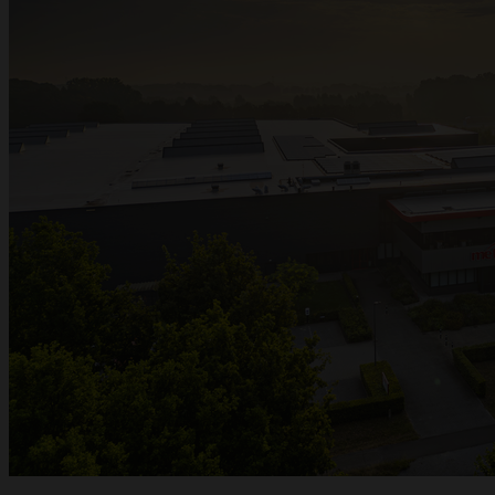
ACCENT
Metalwire e DR Baling proseguono insieme sotto un unico nome: ACCENT. La
stessa qualità affidabile, gli stessi specialisti e lo stesso servizio — ora sotto un
unico marchio forte. Hai domande o desideri un preventivo? Siamo a tua
disposizione.
Richiedi un preventivo