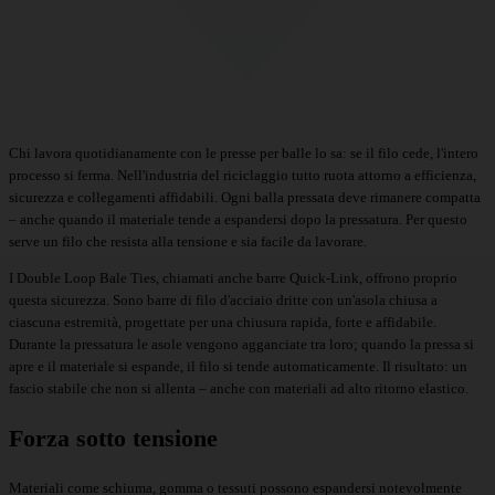
Chi lavora quotidianamente con le presse per balle lo sa: se il filo cede, l'intero
processo si ferma. Nell'industria del riciclaggio tutto ruota attorno a efficienza,
sicurezza e collegamenti affidabili. Ogni balla pressata deve rimanere compatta
– anche quando il materiale tende a espandersi dopo la pressatura. Per questo
serve un filo che resista alla tensione e sia facile da lavorare.
I Double Loop Bale Ties
, chiamati anche barre Quick-Link, offrono proprio
questa sicurezza. Sono barre di filo d'acciaio dritte con un'asola chiusa a
ciascuna estremità, progettate per una chiusura rapida, forte e affidabile.
Durante la pressatura le asole vengono agganciate tra loro; quando la pressa si
apre e il materiale si espande, il filo si tende automaticamente. Il risultato: un
fascio stabile che non si allenta – anche con materiali ad alto ritorno elastico.
Forza sotto tensione
Materiali come schiuma, gomma o tessuti possono espandersi notevolmente