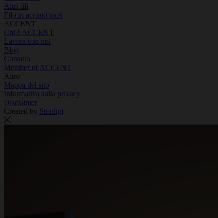
Altri fili
Filo in acciaio inox
ACCENT
Chi è ACCENT
Lavora con noi
Blog
Contatto
Member of ACCENT
Altro
Mappa del sito
Informativa sulla privacy
Disclaimer
Created by
Stradigi