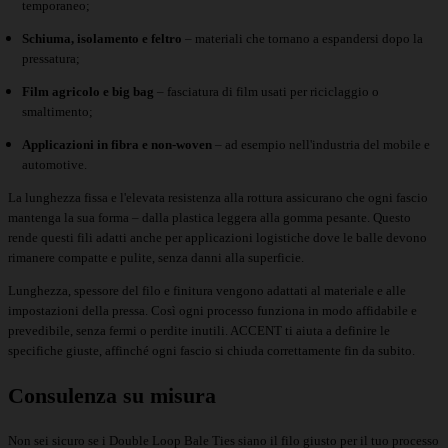
temporaneo;
Schiuma, isolamento e feltro
– materiali che tornano a espandersi dopo la
pressatura;
Film agricolo e big bag
– fasciatura di film usati per riciclaggio o
smaltimento;
Applicazioni in fibra e non-woven
– ad esempio nell'industria del mobile e
automotive.
La lunghezza fissa e l'elevata resistenza alla rottura assicurano che ogni fascio
mantenga la sua forma – dalla plastica leggera alla gomma pesante. Questo
rende questi fili adatti anche per applicazioni logistiche dove le balle devono
rimanere compatte e pulite, senza danni alla superficie.
Lunghezza, spessore del filo e finitura vengono adattati al materiale e alle
impostazioni della pressa. Così ogni processo funziona in modo affidabile e
prevedibile, senza fermi o perdite inutili. ACCENT ti aiuta a definire le
specifiche giuste, affinché ogni fascio si chiuda correttamente fin da subito.
Consulenza su misura
Non sei sicuro se i Double Loop Bale Ties siano il filo giusto per il tuo processo