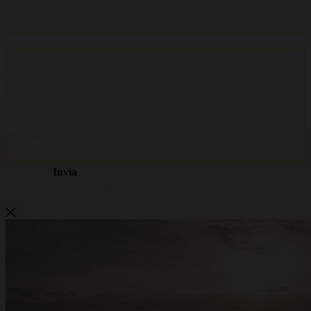
Metalwire e DR Baling diventano