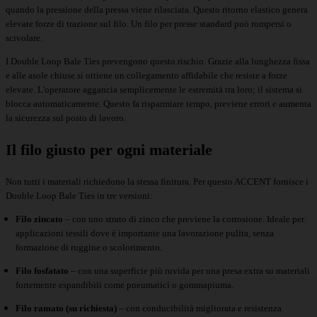
quando la pressione della pressa viene rilasciata. Questo ritorno elastico genera
elevate forze di trazione sul filo. Un filo per presse standard può rompersi o
scivolare.
I Double Loop Bale Ties prevengono questo rischio. Grazie alla lunghezza fissa
e alle asole chiuse si ottiene un collegamento affidabile che resiste a forze
elevate. L'operatore aggancia semplicemente le estremità tra loro; il sistema si
blocca automaticamente. Questo fa risparmiare tempo, previene errori e aumenta
la sicurezza sul posto di lavoro.
Il filo giusto per ogni materiale
Non tutti i materiali richiedono la stessa finitura. Per questo ACCENT fornisce i
Double Loop Bale Ties in tre versioni:
Filo zincato
– con uno strato di zinco che previene la corrosione. Ideale per
applicazioni tessili dove è importante una lavorazione pulita, senza
formazione di ruggine o scolorimento.
Filo fosfatato
– con una superficie più ruvida per una presa extra su materiali
fortemente espandibili come pneumatici o gommapiuma.
Filo ramato (su richiesta)
– con conducibilità migliorata e resistenza