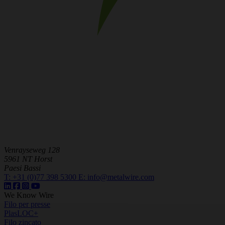
Venrayseweg 128
5961 NT Horst
Paesi Bassi
T:
+31 (0)77 398 5300
E:
info@metalwire.com
We Know Wire
Filo per presse
PlasLOC+
Filo zincato