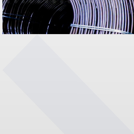
Filo cotto per
riciclo e distribuzione
Richiedi subito un’offerta