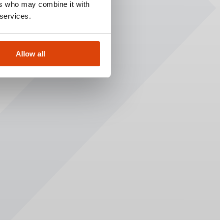
ers who may combine it with
 services.
Allow all