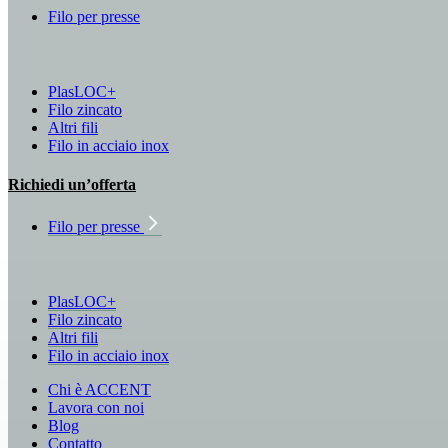
Filo per presse
PlasLOC+
Filo zincato
Altri fili
Filo in acciaio inox
Richiedi un’offerta
Filo per presse
PlasLOC+
Filo zincato
Altri fili
Filo in acciaio inox
Chi è ACCENT
Lavora con noi
Blog
Contatto