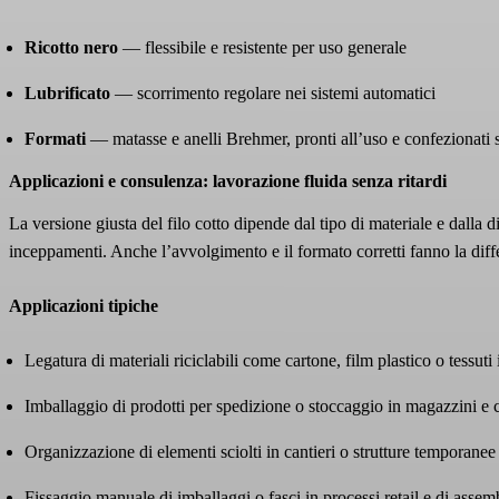
Ricotto nero
— flessibile e resistente per uso generale
Lubrificato
— scorrimento regolare nei sistemi automatici
Formati
— matasse e anelli Brehmer, pronti all’uso e confezionati 
Applicazioni e consulenza: lavorazione fluida senza ritardi
La versione giusta del filo cotto dipende dal tipo di materiale e dalla 
inceppamenti. Anche l’avvolgimento e il formato corretti fanno la diffe
Applicazioni tipiche
Legatura di materiali riciclabili come cartone, film plastico o tessuti 
Imballaggio di prodotti per spedizione o stoccaggio in magazzini e ce
Organizzazione di elementi sciolti in cantieri o strutture temporanee
Fissaggio manuale di imballaggi o fasci in processi retail e di asse