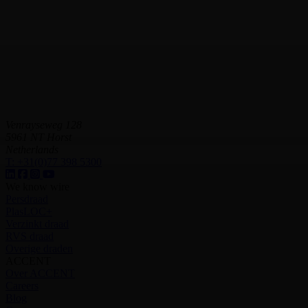
Venrayseweg 128
5961 NT Horst
Netherlands
T:
+31(0)77 398 5300
We know wire
Persdraad
PlasLOC+
Verzinkt draad
RVS draad
Overige draden
ACCENT
Over ACCENT
Careers
Blog