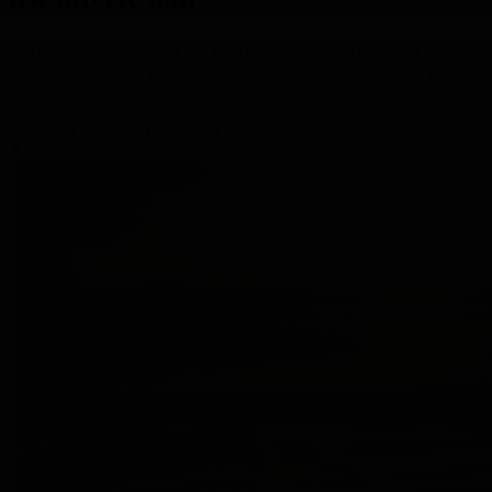
Laat uw contactgegevens achter. Onze productspecialisten nemen contact met u
op om samen de juiste specificaties te bepalen. Zo ontvangt u snel een passende
offerte voor de draad die bij uw toepassing past.
recaptcha::recaptcha.recaptcha_v3_error_message