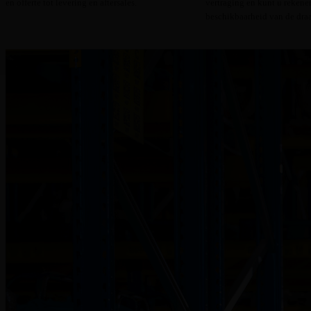
en offerte tot levering en aftersales.
vertraging en kunt u rekene
beschikbaarheid van de draa