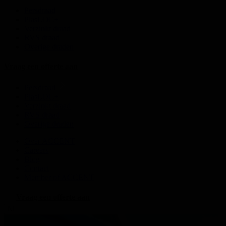
Persdraad
PlasLOC+
Verzinkt draad
RVS draad
Overige draden
Vraag een offerte aan
Persdraad
PlasLOC+
Verzinkt draad
RVS draad
Overige draden
Over ACCENT
Careers
Blog
Contact
Member of ACCENT
Vraag een offerte aan
NL