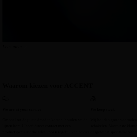
Lees meer
Waarom kiezen voor ACCENT
We are at your service
We keep stock
Om snel tot de juiste draad te komen, houden we de
Wij houden grote voorraden 
lijnen kort. U heeft direct contact met een
schakelen. Voor vaste klant
productspecialist die alles voor u regelt – van advies
desgewenst specifieke voor