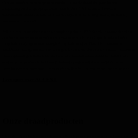
Of u nu bundelt, bevestigt of verwerkt – u zoekt draad die past bij uw
toepassing én die op tijd geleverd wordt. ACCENT is sinds 1990 een
betrouwbare draadleverancier voor bedrijven in recycling, bouw, industrie,
automotive en retail.
Wij leveren en produceren een compleet pakket: RVS draad, verzinkt draad en
een breed assortiment
persdraden
zoals
gegloeide draad
,
quicklinks (double-
loop bale ties)
,
ogendraad (single-loop bale ties)
en
PlasLOC+ kunststof
binddraad
. Veelgebruikte uitvoeringen leveren we direct uit voorraad, maatwerk
draadoplossingen maken we snel via ons internationale netwerk. Vanuit ons
magazijn en productie in Horst (Limburg) zorgen wij dat u altijd de juiste
draadproducten ontvangt – betrouwbaar, flexibel en afgestemd op uw proces.
Lees meer over ACCENT
Onze draadproducten
Onze draadproducten ondersteunen uiteenlopende processen: van bundelen en