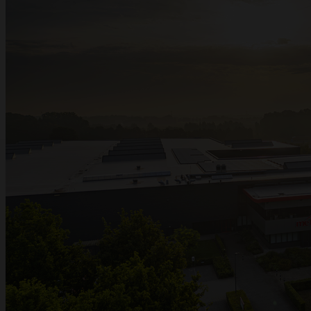
Metalwire en DR Baling wordt
ACCENT
Metalwire en DR Baling gaan samen verder onder één naam: ACCENT.
Dezelfde vertrouwde kwaliteit, dezelfde specialisten en dezelfde service — nu
onder één sterk merk. Heeft u vragen of wenst u een offerte? Wij staan voor u
klaar.
Vraag een offerte op