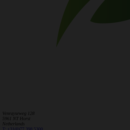
Venrayseweg 128
5961 NT Horst
Netherlands
T:
+31(0)77 398 5300