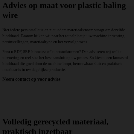
Advies op maat voor plastic baling
wire
Niet iedere persinstallatie en niet iedere materiaalstroom vraagt om dezelfde
binddraad. Daarom kijken wij naar het totaalplaatje: uw machine-inrichting,
persinstellingen, materiaaltype en het vervolgproces.
Perst u RDF, SRF, biomassa of kunststofstromen? Dan adviseren wij welke
uitvoering en reel size het best aansluit op uw proces. Zo kiest u een kunststof
binddraad die goed door de machine loopt, betrouwbaar sluit en praktisch
inzetbaar is in uw dagelijkse productie.
Neem contact op voor advies
Volledig gerecycled materiaal,
praktisch inzetbaar