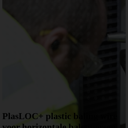
PlasLOC+ plastic baling wire
voor horizontale balenpersen