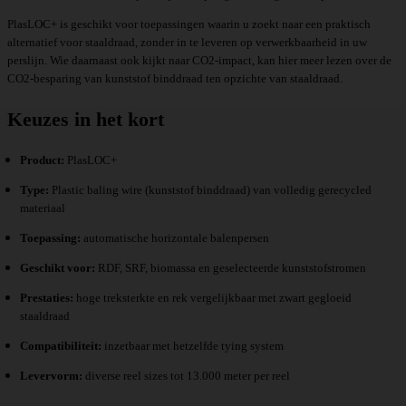
PlasLOC+ is geschikt voor toepassingen waarin u zoekt naar een praktisch
alternatief voor staaldraad, zonder in te leveren op verwerkbaarheid in uw
perslijn. Wie daarnaast ook kijkt naar CO2-impact, kan hier meer lezen over de
CO2-besparing van kunststof binddraad
ten opzichte van staaldraad.
Keuzes in het kort
Product:
PlasLOC+
Type:
Plastic baling wire (kunststof binddraad) van volledig gerecycled
materiaal
Toepassing:
automatische horizontale balenpersen
Geschikt voor:
RDF, SRF, biomassa en geselecteerde kunststofstromen
Prestaties:
hoge treksterkte en rek vergelijkbaar met zwart gegloeid
staaldraad
Compatibiliteit:
inzetbaar met hetzelfde tying system
Levervorm:
diverse reel sizes tot 13.000 meter per reel