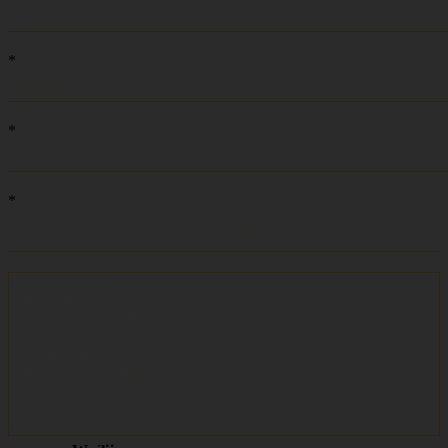
*
*
*
Select an option
Select an option
Drut do belowania
PlasLOC+ Plastic Baling Wire
Drut Ocynkowany
Drut Nierdzewny
Drut z podwójną pętlą
Drut żarzony
Druty z pojedynczą pętlą
Inne druty