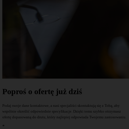
Poproś o ofertę już dziś
Podaj swoje dane kontaktowe, a nasi specjaliści skontaktują się z Tobą, aby
wspólnie określić odpowiednie specyfikacje. Dzięki temu szybko otrzymasz
ofertę dopasowaną do drutu, który najlepiej odpowiada Twojemu zastosowaniu.
*