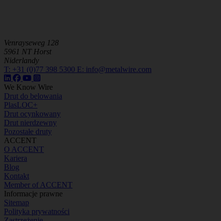
Venrayseweg 128
5961 NT Horst
Niderlandy
T:
+31 (0)77 398 5300
E:
info@metalwire.com
We Know Wire
Drut do belowania
PlasLOC+
Drut ocynkowany
Drut nierdzewny
Pozostałe druty
ACCENT
O ACCENT
Kariera
Blog
Kontakt
Member of ACCENT
Informacje prawne
Sitemap
Polityka prywatności
Zastrzeżenie