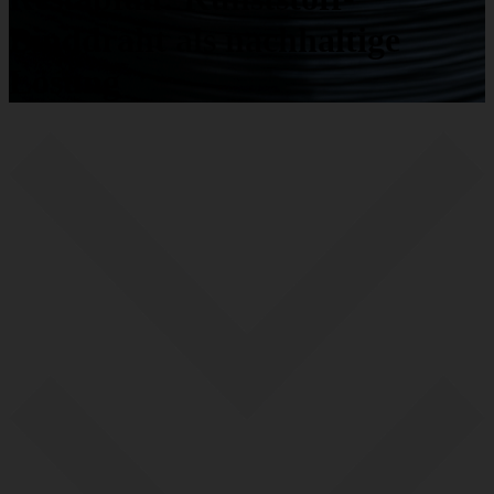
Binddraht als nachhaltige
Lösung