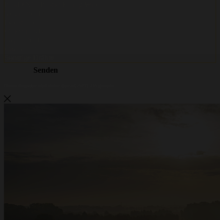
Metalwire und DR Baling werden
ACCENT
Metalwire und DR Baling gehen gemeinsam unter einem Namen weiter:
ACCENT. Dieselbe vertraute Qualität, dieselben Spezialisten und derselbe
Service — jetzt unter einer starken Marke. Haben Sie Fragen oder wünschen Sie