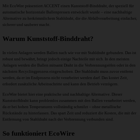
Mit EcoWire präsentiert ACCENT einen Kunststoff-Binddraht, der speziell für
automatische horizontale Ballenpressen entwickelt wurde – eine nachhaltige
Alternative zu herkömmlichem Stahldraht, die die Abfallverarbeitung einfacher,
sicherer und sauberer macht.
Warum Kunststoff-Binddraht?
In vielen Anlagen werden Ballen nach wie vor mit Stahldraht gebunden. Das ist
robust und bewährt, bringt jedoch einige Nachteile mit sich. In den meisten
Anlagen werden die Ballen mitsamt Draht in die Verbrennungsöfen oder in den
nächsten Recyclingprozess eingeschoben. Der Stahldraht muss zuvor entfernt
werden, da er im Endprozess nicht verarbeitet werden darf. Das kostet Zeit,
erfordert zusätzliche Arbeitsschritte und kann den Betrieb verzögern.
EcoWire bietet hier eine praktische und nachhaltige Alternative. Dieser
Kunststoffdraht kann problemlos zusammen mit den Ballen verarbeitet werden,
da er bei hohen Temperaturen vollständig schmilzt – ohne metallische
Rückstände zu hinterlassen. Das spart Zeit und reduziert die Kosten, die mit der
Entfernung von Stahldraht nach der Verbrennung verbunden sind.
So funktioniert EcoWire