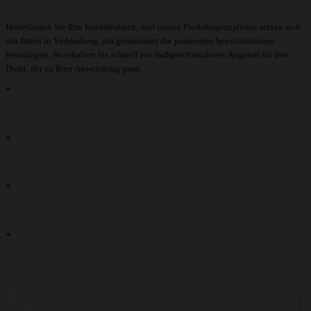
Hinterlassen Sie Ihre Kontaktdaten, und unsere Produktspezialisten setzen sich
mit Ihnen in Verbindung, um gemeinsam die passenden Spezifikationen
festzulegen. So erhalten Sie schnell ein maßgeschneidertes Angebot für den
Draht, der zu Ihrer Anwendung passt.
recaptcha::recaptcha.recaptcha_v3_error_message