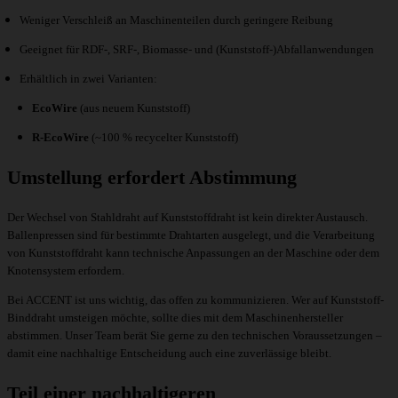
Weniger Verschleiß an Maschinenteilen durch geringere Reibung
Geeignet für RDF-, SRF-, Biomasse- und (Kunststoff-)Abfallanwendungen
Erhältlich in zwei Varianten:
EcoWire
(aus neuem Kunststoff)
R-EcoWire
(~100 % recycelter Kunststoff)
Umstellung erfordert Abstimmung
Der Wechsel von Stahldraht auf Kunststoffdraht ist kein direkter Austausch.
Ballenpressen sind für bestimmte Drahtarten ausgelegt, und die Verarbeitung
von Kunststoffdraht kann technische Anpassungen an der Maschine oder dem
Knotensystem erfordern.
Bei ACCENT ist uns wichtig, das offen zu kommunizieren. Wer auf Kunststoff-
Binddraht umsteigen möchte, sollte dies mit dem Maschinenhersteller
abstimmen. Unser Team berät Sie gerne zu den technischen Voraussetzungen –
damit eine nachhaltige Entscheidung auch eine zuverlässige bleibt.
Teil einer nachhaltigeren