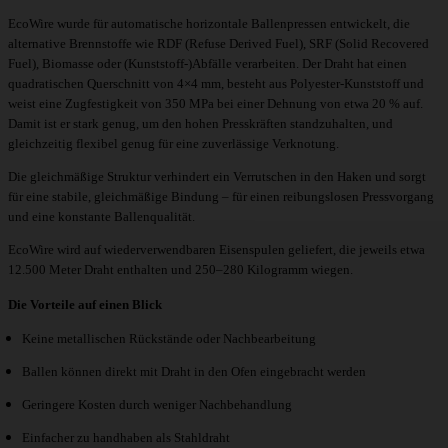
EcoWire wurde für automatische horizontale Ballenpressen entwickelt, die
alternative Brennstoffe wie RDF (Refuse Derived Fuel), SRF (Solid Recovered
Fuel), Biomasse oder (Kunststoff-)Abfälle verarbeiten. Der Draht hat einen
quadratischen Querschnitt von 4×4 mm, besteht aus Polyester-Kunststoff und
weist eine Zugfestigkeit von 350 MPa bei einer Dehnung von etwa 20 % auf.
Damit ist er stark genug, um den hohen Presskräften standzuhalten, und
gleichzeitig flexibel genug für eine zuverlässige Verknotung.
Die gleichmäßige Struktur verhindert ein Verrutschen in den Haken und sorgt
für eine stabile, gleichmäßige Bindung – für einen reibungslosen Pressvorgang
und eine konstante Ballenqualität.
EcoWire wird auf wiederverwendbaren Eisenspulen geliefert, die jeweils etwa
12.500 Meter Draht enthalten und 250–280 Kilogramm wiegen.
Die Vorteile auf einen Blick
Keine metallischen Rückstände oder Nachbearbeitung
Ballen können direkt mit Draht in den Ofen eingebracht werden
Geringere Kosten durch weniger Nachbehandlung
Einfacher zu handhaben als Stahldraht