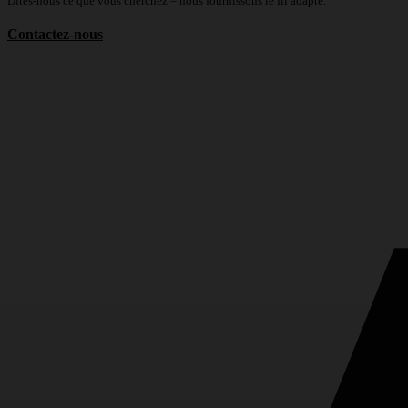
Dites-nous ce que vous cherchez – nous fournissons le fil adapté.
Contactez-nous