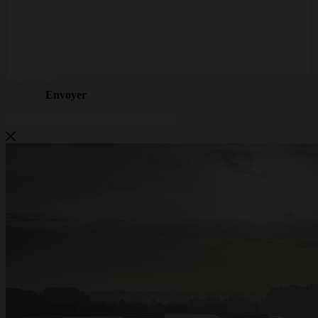
Metalwire et DR Baling deviennent
ACCENT
Metalwire et DR Baling poursuivent ensemble sous un seul nom : ACCENT. La
même qualité de confiance, les mêmes spécialistes et le même service —
désormais sous une marque forte. Vous avez des questions ou souhaitez un devis