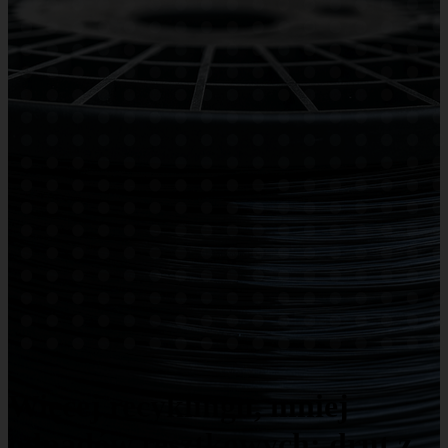
Więcej recyklingu, mniej
odpadów resztkowych: drut z