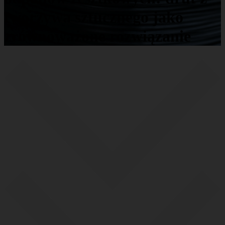
tworzywa sztucznego jako
zrównoważone rozwiązanie