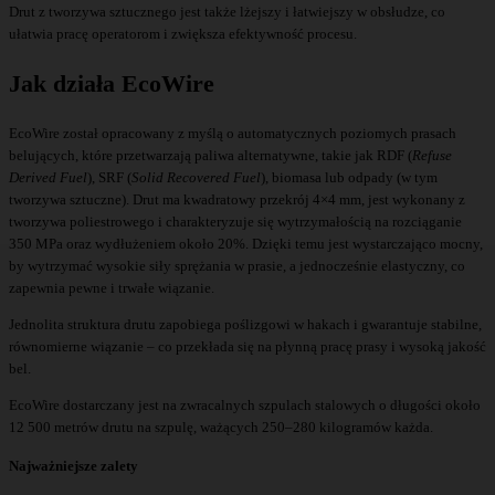
Drut z tworzywa sztucznego jest także lżejszy i łatwiejszy w obsłudze, co
ułatwia pracę operatorom i zwiększa efektywność procesu.
Jak działa EcoWire
EcoWire został opracowany z myślą o automatycznych poziomych prasach
belujących, które przetwarzają paliwa alternatywne, takie jak RDF (
Refuse
Derived Fuel
), SRF (
Solid Recovered Fuel
), biomasa lub odpady (w tym
tworzywa sztuczne). Drut ma kwadratowy przekrój 4×4 mm, jest wykonany z
tworzywa poliestrowego i charakteryzuje się wytrzymałością na rozciąganie
350 MPa oraz wydłużeniem około 20%. Dzięki temu jest wystarczająco mocny,
by wytrzymać wysokie siły sprężania w prasie, a jednocześnie elastyczny, co
zapewnia pewne i trwałe wiązanie.
Jednolita struktura drutu zapobiega poślizgowi w hakach i gwarantuje stabilne,
równomierne wiązanie – co przekłada się na płynną pracę prasy i wysoką jakość
bel.
EcoWire dostarczany jest na zwracalnych szpulach stalowych o długości około
12 500 metrów drutu na szpulę, ważących 250–280 kilogramów każda.
Najważniejsze zalety