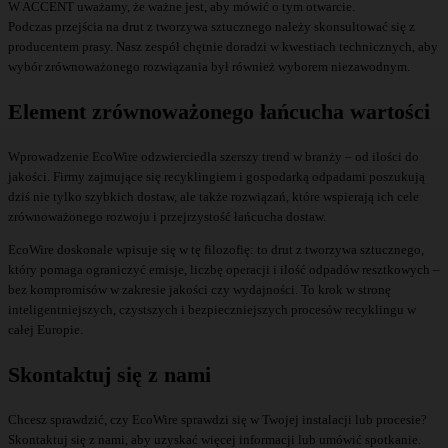
W ACCENT uważamy, że ważne jest, aby mówić o tym otwarcie.
Podczas przejścia na drut z tworzywa sztucznego należy skonsultować się z
producentem prasy. Nasz zespół chętnie doradzi w kwestiach technicznych, aby
wybór zrównoważonego rozwiązania był również wyborem niezawodnym.
Element zrównoważonego łańcucha wartości
Wprowadzenie EcoWire odzwierciedla szerszy trend w branży – od ilości do
jakości. Firmy zajmujące się recyklingiem i gospodarką odpadami poszukują
dziś nie tylko szybkich dostaw, ale także rozwiązań, które wspierają ich cele
zrównoważonego rozwoju i przejrzystość łańcucha dostaw.
EcoWire doskonale wpisuje się w tę filozofię: to drut z tworzywa sztucznego,
który pomaga ograniczyć emisje, liczbę operacji i ilość odpadów resztkowych –
bez kompromisów w zakresie jakości czy wydajności. To krok w stronę
inteligentniejszych, czystszych i bezpieczniejszych procesów recyklingu w
całej Europie.
Skontaktuj się z nami
Chcesz sprawdzić, czy EcoWire sprawdzi się w Twojej instalacji lub procesie?
Skontaktuj się z nami, aby uzyskać więcej informacji lub umówić spotkanie.