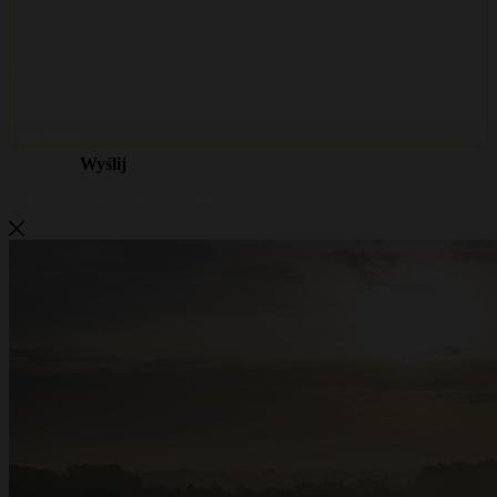
Metalwire i DR Baling stają się
ACCENT
Metalwire i DR Baling łączą siły pod jedną nazwą: ACCENT. Ta sama
sprawdzona jakość, ci sami specjaliści i ten sam serwis — teraz pod jedną silną
marką. Masz pytania lub chcesz otrzymać ofertę? Jesteśmy do Twojej