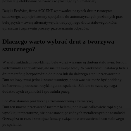
pozwalają efektywnie belować i wiązać tego typu materiały.
Dzięki EcoWire, firma ACCENT wprowadza na rynek drut z tworzywa
sztucznego, zaprojektowany specjalnie do automatycznych poziomych pras
belujących – trwałą alternatywę dla tradycyjnego drutu stalowego, która
upraszcza i usprawnia procesy przetwarzania odpadów.
Dlaczego warto wybrać drut z tworzywa
sztucznego?
W wielu zakładach recyklingu bele wciąż wiązane są drutem stalowym. Jest on
wytrzymały i sprawdzony, ale ma też swoje wady. W większości instalacji bele z
drutem trafiają bezpośrednio do pieca lub do dalszego etapu przetwarzania.
Drut stalowy musi jednak zostać usunięty, ponieważ nie może być poddany
końcowemu procesowi recyklingu ani spalania. Zabiera to czas, wymaga
dodatkowych czynności i spowalnia pracę.
EcoWire stanowi praktyczną i zrównoważoną alternatywę.
Drut ten można przetwarzać razem z belami, ponieważ całkowicie topi się w
wysokiej temperaturze, nie pozostawiając żadnych metalicznych pozostałości.
Oszczędza to czas i zmniejsza koszty związane z usuwaniem drutu stalowego
po spalaniu.