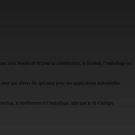
s ayez besoin de fil pour la construction, la fixation, l’emballage ou
ainsi que divers fils spéciaux pour des applications industrielles
tion, le revêtement et l’emballage, afin que le fil s’intègre