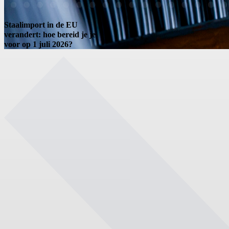
Staalimport in de EU
verandert: hoe bereid je je
voor op 1 juli 2026?