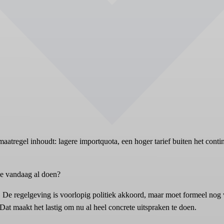
atregel inhoudt: lagere importquota, een hoger tarief buiten het conti
je vandaag al doen?
kend. De regelgeving is voorlopig politiek akkoord, maar moet formee
t maakt het lastig om nu al heel concrete uitspraken te doen.