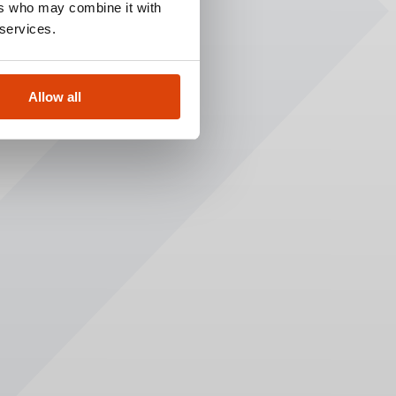
ers who may combine it with
 services.
Allow all