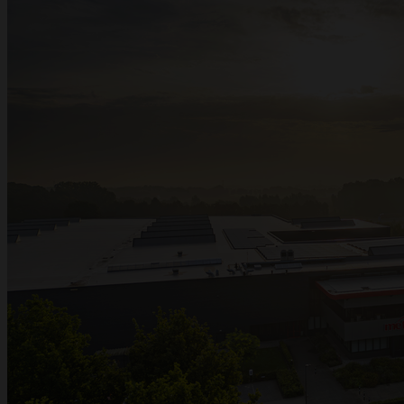
Metalwire en DR Baling wordt
ACCENT
Metalwire en DR Baling gaan samen verder onder één naam: ACCENT.
Dezelfde vertrouwde kwaliteit, dezelfde specialisten en dezelfde service — nu
onder één sterk merk. Heeft u vragen of wenst u een offerte? Wij staan voor u
klaar.
Vraag een offerte op