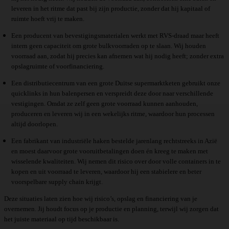
leveren in het ritme dat past bij zijn productie, zonder dat hij kapitaal of
ruimte hoeft vrij te maken.
Een producent van bevestigingsmaterialen werkt met RVS-draad maar heeft
intern geen capaciteit om grote bulkvoorraden op te slaan. Wij houden
voorraad aan, zodat hij precies kan afnemen wat hij nodig heeft; zonder extra
opslagruimte of voorfinanciering.
Een distributiecentrum van een grote Duitse supermarktketen gebruikt onze
quicklinks in hun balenpersen en verspreidt deze door naar verschillende
vestigingen. Omdat ze zelf geen grote voorraad kunnen aanhouden,
produceren en leveren wij in een wekelijks ritme, waardoor hun processen
altijd doorlopen.
Een fabrikant van industriële haken bestelde jarenlang rechtstreeks in Azië
en moest daarvoor grote vooruitbetalingen doen én kreeg te maken met
wisselende kwaliteiten. Wij nemen dit risico over door volle containers in te
kopen en uit voorraad te leveren, waardoor hij een stabielere en beter
voorspelbare supply chain krijgt.
Deze situaties laten zien hoe wij risico’s, opslag en financiering van je
overnemen. Jij houdt focus op je productie en planning, terwijl wij zorgen dat
het juiste materiaal op tijd beschikbaar is.