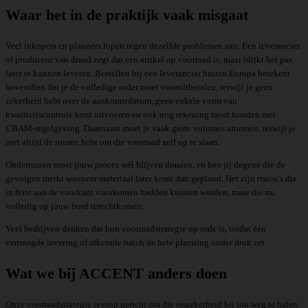
Waar het in de praktijk vaak misgaat
Veel inkopers en planners lopen tegen dezelfde problemen aan. Een leverancier
of producent van draad zegt dat een artikel op voorraad is, maar blijkt het pas
later te kunnen leveren. Bestellen bij een leverancier buiten Europa betekent
bovendien dat je de volledige order moet vooruitbetalen, terwijl je geen
zekerheid hebt over de aankomstdatum, geen enkele vorm van
kwaliteitscontrole kunt uitvoeren en ook nog rekening moet houden met
CBAM-regelgeving. Daarnaast moet je vaak grote volumes afnemen, terwijl je
niet altijd de ruimte hebt om die voorraad zelf op te slaan.
Ondertussen moet jouw proces wél blijven draaien, en ben jij degene die de
gevolgen merkt wanneer materiaal later komt dan gepland. Het zijn risico’s die
in feite aan de voorkant voorkomen hadden kunnen worden, maar die nu
volledig op jouw bord terechtkomen.
Veel bedrijven denken dat hun voorraadstrategie op orde is, totdat één
vertraagde levering of afkeurde batch de hele planning onder druk zet.
Wat we bij ACCENT anders doen
Onze voorraadstrategie is erop gericht om die onzekerheid bij jou weg te halen.