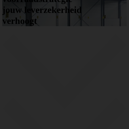
jouw leverzekerheid
verhoogt