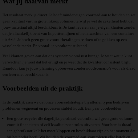
Wat jij daarvan merkt
Het resultaat merk je direct. Je hoeft minder eigen voorraad aan te houden en zet
geen kapitaal vast in grote inkoopvolumes, terwijl je wel de zekerheid hebt dat
jouw materiaal altijd beschikbaar is. Je kunt leveren aan je eigen klanten zonder
dat je afhankelijk bent van importtermijnen of het afwachten van een container
uit Azië. Je hoeft geen grote vooruitbetalingen te doen of te gokken op een
wisselende markt. En vooral: je voorkomt stilstand.
Veel klanten geven aan dat ons systeem vooral rust brengt. Je weet wat je kunt
verwachten, je weet dat het er ligt en je weet dat de kwaliteit consistent blijft.
Daardoor kun je jouw planning opbouwen zonder noodscenario’s voor als draad
een keer niet beschikbaar is.
Voorbeelden uit de praktijk
In de praktijk zien we dat onze voorraadstrategie bij allerlei typen bedrijven
problemen wegneemt en processen stabiel houdt. Een paar voorbeelden:
Een grote recycler die dagelijks persdraad verbruikt, wil geen grote volumes
vooruit financieren of zelf kwaliteitscontroles uitvoeren. Voor hem is draad
een gebruiksartikel: het moet kloppen en beschikbaar zijn op het moment dat
hij het nodig heeft. Wij houden de voorraad aan, controleren elke batch en