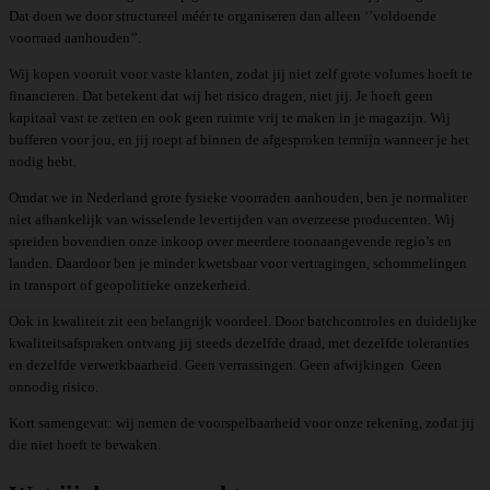
Dat doen we door structureel méér te organiseren dan alleen ‘’voldoende
voorraad aanhouden’’.
Wij kopen vooruit voor vaste klanten, zodat jij niet zelf grote volumes hoeft te
financieren. Dat betekent dat wij het risico dragen, niet jij. Je hoeft geen
kapitaal vast te zetten en ook geen ruimte vrij te maken in je magazijn. Wij
bufferen voor jou, en jij roept af binnen de afgesproken termijn wanneer je het
nodig hebt.
Omdat we in Nederland grote fysieke voorraden aanhouden, ben je normaliter
niet afhankelijk van wisselende levertijden van overzeese producenten. Wij
spreiden bovendien onze inkoop over meerdere toonaangevende regio’s en
landen. Daardoor ben je minder kwetsbaar voor vertragingen, schommelingen
in transport of geopolitieke onzekerheid.
Ook in kwaliteit zit een belangrijk voordeel. Door batchcontroles en duidelijke
kwaliteitsafspraken ontvang jij steeds dezelfde draad, met dezelfde toleranties
en dezelfde verwerkbaarheid. Geen verrassingen. Geen afwijkingen. Geen
onnodig risico.
Kort samengevat: wij nemen de voorspelbaarheid voor onze rekening, zodat jij
die niet hoeft te bewaken.