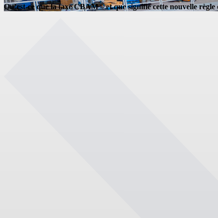
Qu’est-ce que la taxe CBAM – et que signifie cette nouvelle règle 