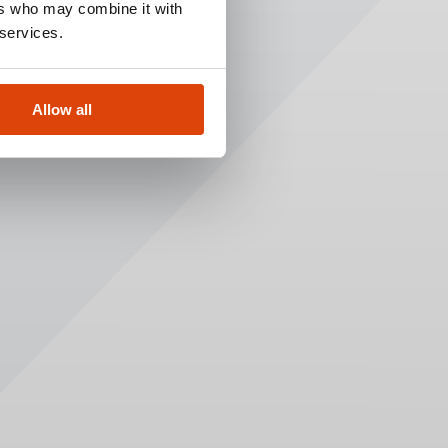
ers who may combine it with
 services.
Allow all