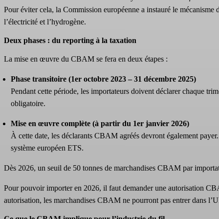
Pour éviter cela, la Commission européenne a instauré le mécanisme d’a
l’électricité et l’hydrogène.
Deux phases : du reporting à la taxation
La mise en œuvre du CBAM se fera en deux étapes :
Phase transitoire (1er octobre 2023 – 31 décembre 2025)
Pendant cette période, les importateurs doivent déclarer chaque tri
obligatoire.
Mise en œuvre complète (à partir du 1er janvier 2026)
À cette date, les déclarants CBAM agréés devront également payer. I
système européen ETS.
Dès 2026, un seuil de 50 tonnes de marchandises CBAM par importateur
Pour pouvoir importer en 2026, il faut demander une autorisation CBA
autorisation, les marchandises CBAM ne pourront pas entrer dans l’UE e
Ce que le CBAM implique pour l’industrie du fil