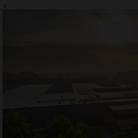
Metalwire und DR Baling werden
ACCENT
Metalwire und DR Baling gehen gemeinsam unter einem Namen weiter:
ACCENT. Dieselbe vertraute Qualität, dieselben Spezialisten und derselbe
Service — jetzt unter einer starken Marke. Haben Sie Fragen oder wünschen Sie
ein Angebot? Wir sind für Sie da.
Angebot anfragen