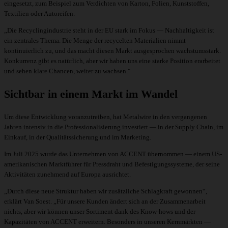
eingesetzt, zum Beispiel zum Verdichten von Karton, Folien, Kunststoffen,
Textilien oder Autoreifen.
„Die Recyclingindustrie steht in der EU stark im Fokus — Nachhaltigkeit ist
ein zentrales Thema. Die Menge der recycelten Materialien nimmt
kontinuierlich zu, und das macht diesen Markt ausgesprochen wachstumsstark.
Konkurrenz gibt es natürlich, aber wir haben uns eine starke Position erarbeitet
und sehen klare Chancen, weiter zu wachsen.“
Sichtbar in einem Markt im Wandel
Um diese Entwicklung voranzutreiben, hat Metalwire in den vergangenen
Jahren intensiv in die Professionalisierung investiert — in der Supply Chain, im
Einkauf, in der Qualitätssicherung und im Marketing.
Im Juli 2025 wurde das Unternehmen von ACCENT übernommen — einem US-
amerikanischen Marktführer für Pressdraht und Befestigungssysteme, der seine
Aktivitäten zunehmend auf Europa ausrichtet.
„Durch diese neue Struktur haben wir zusätzliche Schlagkraft gewonnen“,
erklärt Van Soest. „Für unsere Kunden ändert sich an der Zusammenarbeit
nichts, aber wir können unser Sortiment dank des Know-hows und der
Kapazitäten von ACCENT erweitern. Besonders in unseren Kernmärkten —