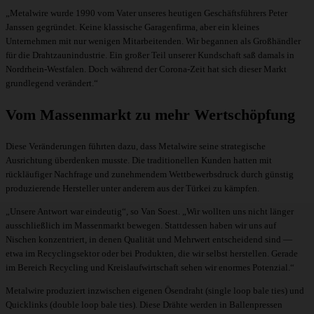
„Metalwire wurde 1990 vom Vater unseres heutigen Geschäftsführers Peter
Janssen gegründet. Keine klassische Garagenfirma, aber ein kleines
Unternehmen mit nur wenigen Mitarbeitenden. Wir begannen als Großhändler
für die Drahtzaunindustrie. Ein großer Teil unserer Kundschaft saß damals in
Nordrhein-Westfalen. Doch während der Corona-Zeit hat sich dieser Markt
grundlegend verändert.“
Vom Massenmarkt zu mehr Wertschöpfung
Diese Veränderungen führten dazu, dass Metalwire seine strategische
Ausrichtung überdenken musste. Die traditionellen Kunden hatten mit
rückläufiger Nachfrage und zunehmendem Wettbewerbsdruck durch günstig
produzierende Hersteller unter anderem aus der Türkei zu kämpfen.
„Unsere Antwort war eindeutig“, so Van Soest. „Wir wollten uns nicht länger
ausschließlich im Massenmarkt bewegen. Stattdessen haben wir uns auf
Nischen konzentriert, in denen Qualität und Mehrwert entscheidend sind —
etwa im Recyclingsektor oder bei Produkten, die wir selbst herstellen. Gerade
im Bereich Recycling und Kreislaufwirtschaft sehen wir enormes Potenzial.“
Metalwire produziert inzwischen eigenen
Ösendraht (single loop bale ties)
und
Quicklinks (double loop bale ties)
. Diese Drähte werden in Ballenpressen