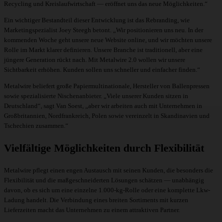
Recycling und Kreislaufwirtschaft — eröffnet uns das neue Möglichkeiten.“
Ein wichtiger Bestandteil dieser Entwicklung ist das Rebranding, wie
Marketingspezialist Joey Steegh betont. „Wir positionieren uns neu. In der
kommenden Woche geht unsere neue Website online, und wir möchten unsere
Rolle im Markt klarer definieren. Unsere Branche ist traditionell, aber eine
jüngere Generation rückt nach. Mit Metalwire 2.0 wollen wir unsere
Sichtbarkeit erhöhen. Kunden sollen uns schneller und einfacher finden.“
Metalwire beliefert große Papiermultinationale, Hersteller von Ballenpressen
sowie spezialisierte Nischenanbieter. „Viele unserer Kunden sitzen in
Deutschland“, sagt Van Soest, „aber wir arbeiten auch mit Unternehmen in
Großbritannien, Nordfrankreich, Polen sowie vereinzelt in Skandinavien und
Tschechien zusammen.“
Vielfältige Möglichkeiten durch Flexibilität
Metalwire pflegt einen engen Austausch mit seinen Kunden, die besonders die
Flexibilität und die maßgeschneiderten Lösungen schätzen — unabhängig
davon, ob es sich um eine einzelne 1.000-kg-Rolle oder eine komplette Lkw-
Ladung handelt. Die Verbindung eines breiten Sortiments mit kurzen
Lieferzeiten macht das Unternehmen zu einem attraktiven Partner.