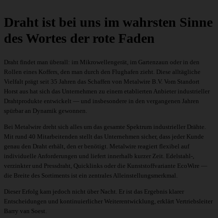
Draht ist bei uns im wahrsten Sinne
des Wortes der rote Faden
Draht findet man überall: im Mikrowellengerät, im Gartenzaun oder in den
Rollen eines Koffers, den man durch den Flughafen zieht. Diese alltägliche
Vielfalt prägt seit 35 Jahren das Schaffen von Metalwire B.V. Vom Standort
Horst aus hat sich das Unternehmen zu einem etablierten Anbieter industrieller
Drahtprodukte entwickelt — und insbesondere in den vergangenen Jahren
spürbar an Dynamik gewonnen.
Bei Metalwire dreht sich alles um das gesamte Spektrum
industrieller Drähte
.
Mit rund 40 Mitarbeitenden stellt das Unternehmen sicher, dass jeder Kunde
genau den Draht erhält, den er benötigt. Metalwire reagiert flexibel auf
individuelle Anforderungen und liefert innerhalb kurzer Zeit.
Edelstahl
-,
verzinkter
und
Pressdraht
,
Quicklinks
oder die
Kunststoffvariante EcoWire
—
die Breite des Sortiments ist ein zentrales Alleinstellungsmerkmal.
Dieser Erfolg kam jedoch nicht über Nacht. Er ist das Ergebnis klarer
Entscheidungen und kontinuierlicher Weiterentwicklung, erklärt Vertriebsleiter
Barry van Soest.